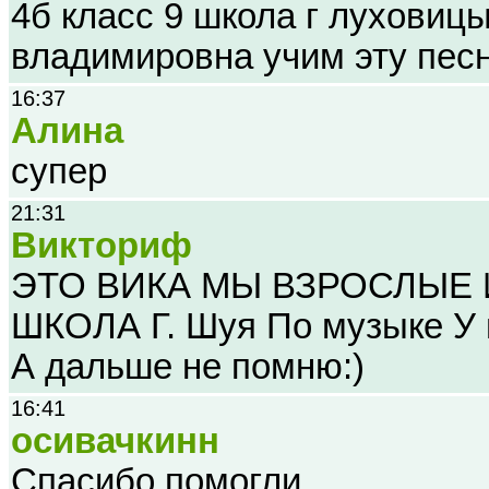
4б класс 9 школа г луховиц
владимировна учим эту пес
16:37
Алина
супер
21:31
Викториф
ЭТО ВИКА МЫ ВЗРОСЛЫЕ И
ШКОЛА Г. Шуя По музыке У 
А дальше не помню:)
16:41
осивачкинн
Спасибо помогли